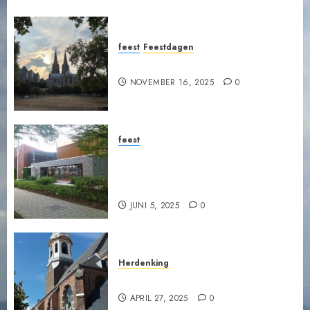
feest
Feestdagen
Vesper bij Derde Advent
NOVEMBER 16, 2025
0
feest
Vitaal ouder worden, D’
Inloop, Opstandingskerk
Nijkerk.
JUNI 5, 2025
0
Herdenking
Bezinningssamenkomst
APRIL 27, 2025
0