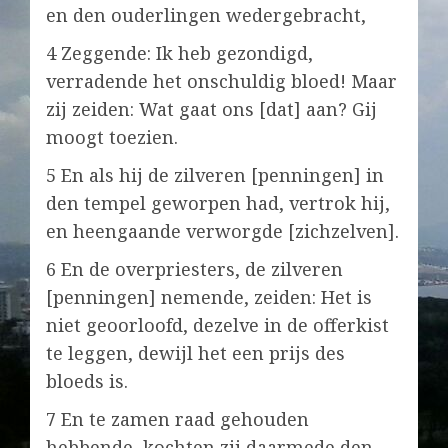
en den ouderlingen wedergebracht,
4 Zeggende: Ik heb gezondigd,
verradende het onschuldig bloed! Maar
zij zeiden: Wat gaat ons [dat] aan? Gij
moogt toezien.
5 En als hij de zilveren [penningen] in
den tempel geworpen had, vertrok hij,
en heengaande verworgde [zichzelven].
6 En de overpriesters, de zilveren
[penningen] nemende, zeiden: Het is
niet geoorloofd, dezelve in de offerkist
te leggen, dewijl het een prijs des
bloeds is.
7 En te zamen raad gehouden
hebbende, kochten zij daarmede den