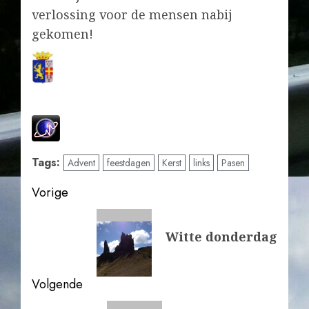
verlossing voor de mensen nabij
gekomen!
Tags:
Advent
feestdagen
Kerst
links
Pasen
Bericht
Vorige
navigatie
Vorig
Witte donderdag
bericht:
Volgende