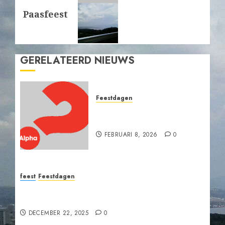
Volgende
Paasfeest
bericht:
GERELATEERD NIEUWS
Feestdagen
Wanneer vallen Pasen en
Pinksteren in 2026?
FEBRUARI 8, 2026
0
feest
Feestdagen
Uitnodiging: Kerstzang in de Grote Kerk
Nijkerk
DECEMBER 22, 2025
0