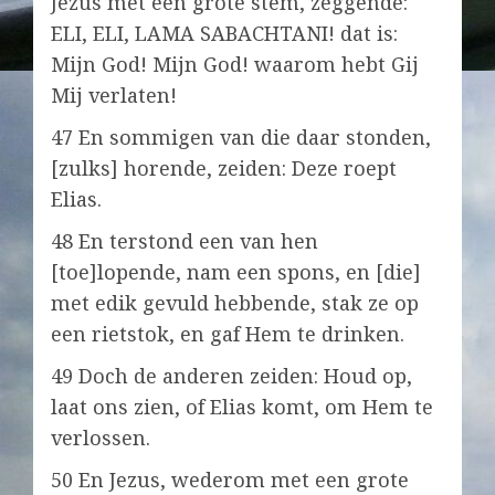
Jezus met een grote stem, zeggende:
ELI, ELI, LAMA SABACHTANI! dat is:
Mijn God! Mijn God! waarom hebt Gij
Mij verlaten!
47 En sommigen van die daar stonden,
[zulks] horende, zeiden: Deze roept
Elias.
48 En terstond een van hen
[toe]lopende, nam een spons, en [die]
met edik gevuld hebbende, stak ze op
een rietstok, en gaf Hem te drinken.
49 Doch de anderen zeiden: Houd op,
laat ons zien, of Elias komt, om Hem te
verlossen.
50 En Jezus, wederom met een grote