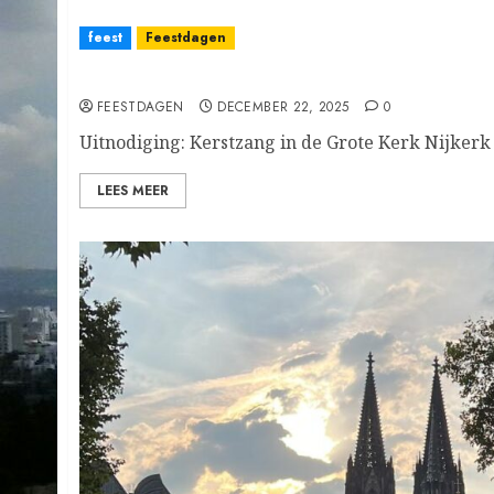
feest
Feestdagen
Uitnodiging: Kerstzang in de Grote Kerk Nij
FEESTDAGEN
DECEMBER 22, 2025
0
Uitnodiging: Kerstzang in de Grote Kerk Nijkerk
LEES MEER