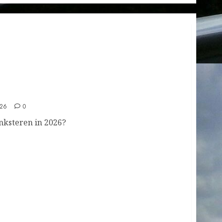
1
feest
Feestdagen
Uitnodiging: Kerstzang in de
Grote Kerk Nijkerk
DECEMBER 22, 2025
0
2
Pinksteren in 2026?
026
0
nksteren in 2026?
feest
Feestdagen
Vesper bij Derde Advent
NOVEMBER 16, 2025
0
3
feest
Vitaal ouder worden, D’
Inloop, Opstandingskerk