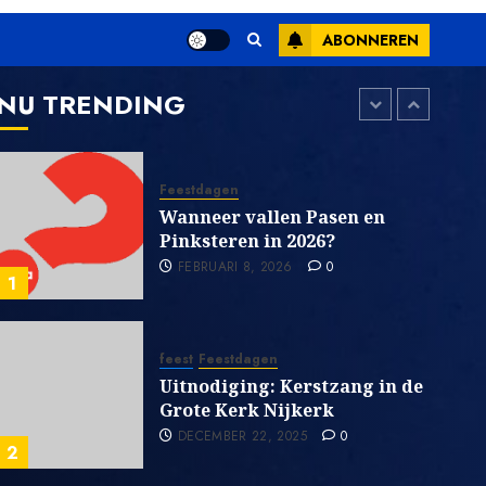
feest
ABONNEREN
Pinksteren,
SEPTEMBER 25, 2023
0
NU TRENDING
7
Feestdagen
Wanneer vallen Pasen en
Pinksteren in 2026?
FEBRUARI 8, 2026
0
1
feest
Feestdagen
Uitnodiging: Kerstzang in de
Grote Kerk Nijkerk
DECEMBER 22, 2025
0
2