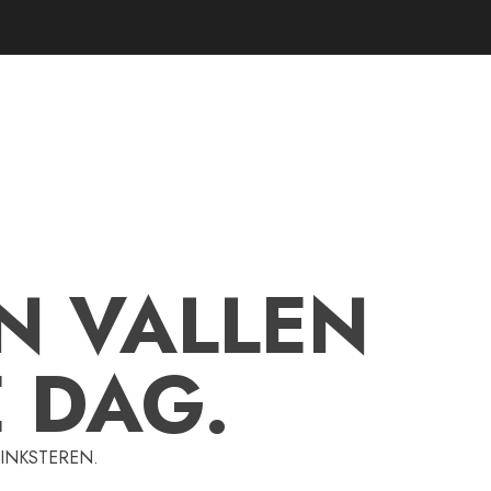
Herdenking
Bezinningssamenkomst
APRIL 27, 2025
0
5
N VALLEN
feest
Feestdagen
E DAG.
Links
SEPTEMBER 25, 2023
0
6
PINKSTEREN.