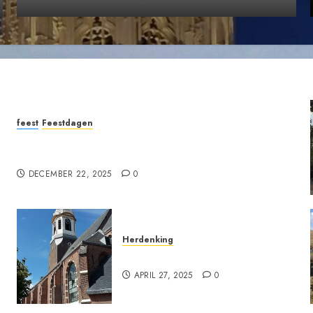
feest
Feestdagen
Uitnodiging: Kerstzang in de Grote Kerk
Nijkerk
DECEMBER 22, 2025
0
Herdenking
Bezinningssamenkomst
APRIL 27, 2025
0