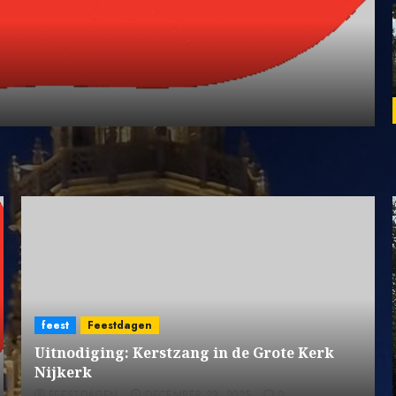
feest
Feestdagen
Uitnodiging: Kerstzang in de Grote Kerk
Nijkerk
FEESTDAGEN
DECEMBER 22, 2025
0