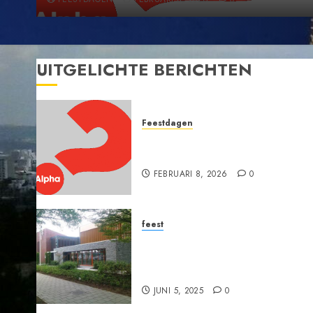
UITGELICHTE BERICHTEN
Feestdagen
Wanneer vallen Pasen en
Pinksteren in 2026?
FEBRUARI 8, 2026
0
feest
Vitaal ouder worden, D’
Inloop, Opstandingskerk
Nijkerk.
JUNI 5, 2025
0