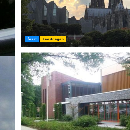
feest
Feestdagen