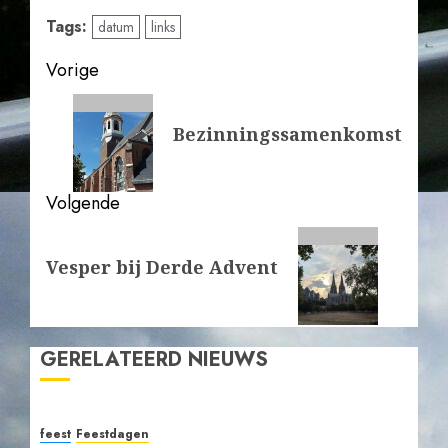
Tags:
datum
links
Bericht
Vorige
navigatie
Vorig
Bezinningssamenkomst
bericht:
Volgende
Volgende
Vesper bij Derde Advent
bericht:
GERELATEERD NIEUWS
feest
Feestdagen