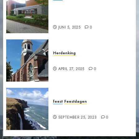
Vitaal ouder worden, D’
Inloop, Opstandingskerk
Nijkerk.
JUNI 5, 2025
0
Herdenking
Bezinningssamenkomst
APRIL 27, 2025
0
feest
Feestdagen
Links
SEPTEMBER 25, 2023
0