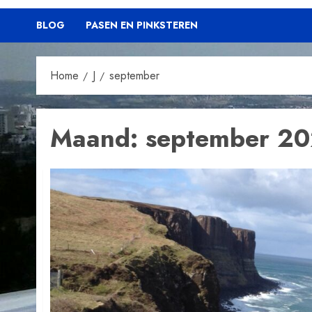
BLOG
PASEN EN PINKSTEREN
Home
J
september
Maand:
september 2