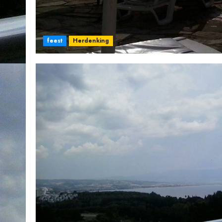
feest
Herdenking