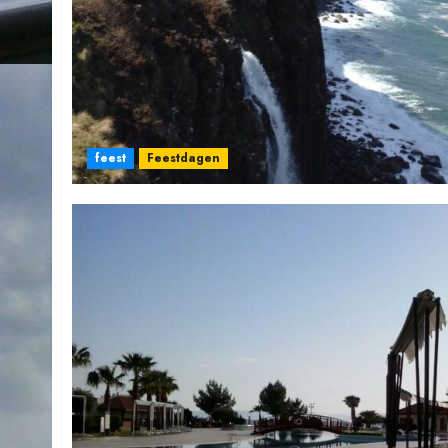
feest
Feestdagen